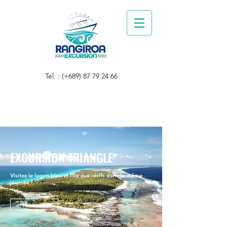
Tél. : (+689)
87 79 24 66
EXCURSION
TRIANGLE
Visitez le lagon bleu et l'île aux récifs dans la même
journée !
Réservez