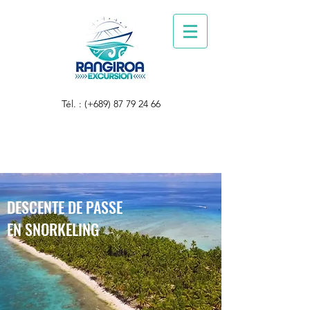
Tél. : (+689)
87 79 24 66
DESCENTE DE PASSE
EN SNORKELING
Découvrez la passe d'Avatoru en
dérivante