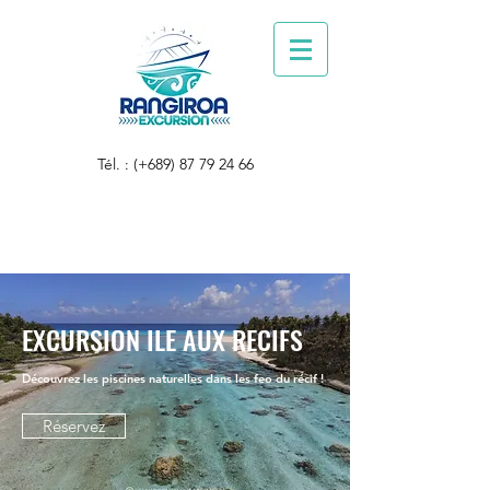
Tél. : (+689)
87 79 24 66
EXCURSION
ILE AUX RECIFS
Découvrez les piscines naturelles dans les feo du récif !
Réservez