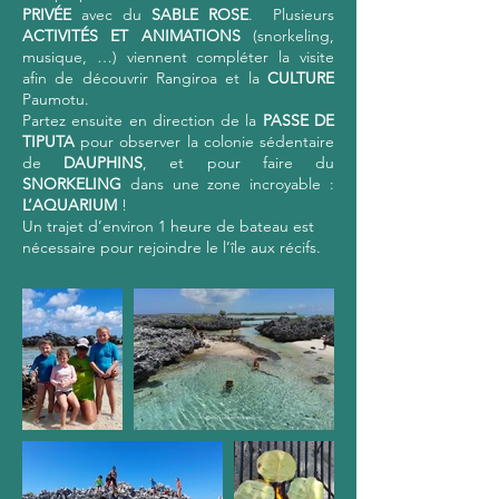
PRIVÉE
avec du
SABLE ROSE
. Plusieurs
ACTIVITÉS ET ANIMATIONS
(snorkeling,
musique, …) viennent compléter la visite
afin de découvrir Rangiroa et la
CULTURE
Paumotu.
Partez ensuite en direction de la
PASSE DE
TIPUTA
pour observer la colonie sédentaire
de
DAUPHINS
, et pour faire du
SNORKELING
dans une zone incroyable :
L’AQUARIUM
!
Un trajet d’environ 1 heure de bateau est
nécessaire pour rejoindre le l’île aux récifs.